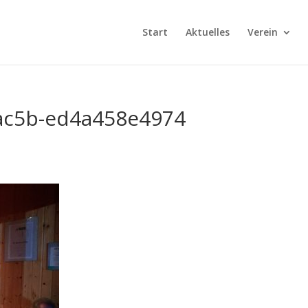
Start
Aktuelles
Verein
ac5b-ed4a458e4974