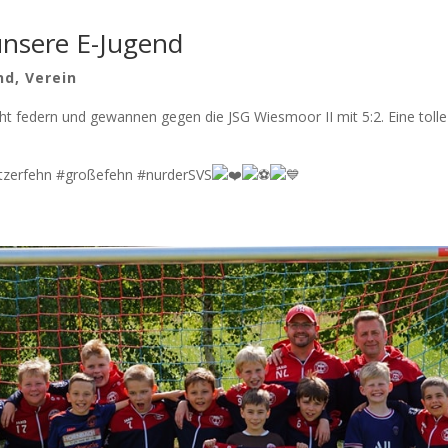
unsere E-Jugend
nd
,
Verein
cht federn und gewannen gegen die JSG Wiesmoor II mit 5:2. Eine tolle
zerfehn #großefehn #nurderSVS