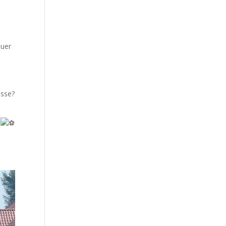
euer
esse?