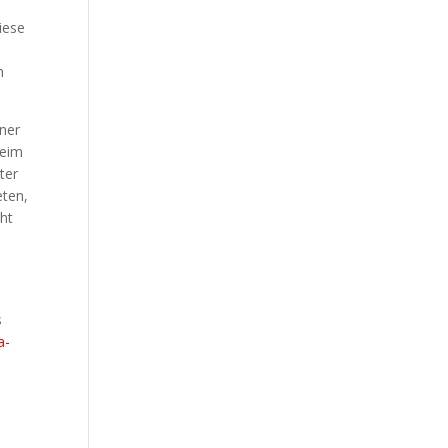
iese
n
iner
beim
ter
eten,
cht
s
a-