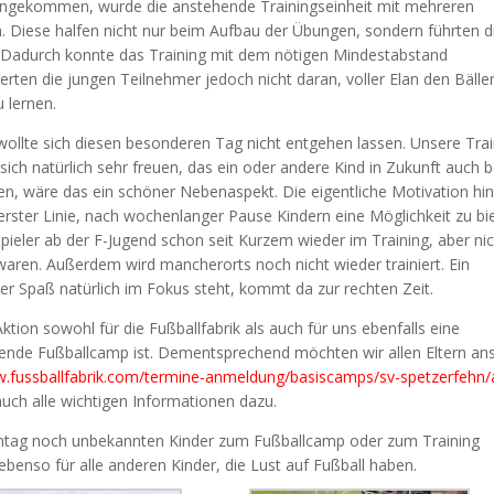
z angekommen, wurde die anstehende Trainingseinheit mit mehreren
. Diese halfen nicht nur beim Aufbau der Übungen, sondern führten d
. Dadurch konnte das Training mit dem nötigen Mindestabstand
rten die jungen Teilnehmer jedoch nicht daran, voller Elan den Bälle
u lernen.
 wollte sich diesen besonderen Tag nicht entgehen lassen. Unsere Tra
sich natürlich sehr freuen, das ein oder andere Kind in Zukunft auch 
n, wäre das ein schöner Nebenaspekt. Die eigentliche Motivation hin
erster Linie, nach wochenlanger Pause Kindern eine Möglichkeit zu bi
 Spieler ab der F-Jugend schon seit Kurzem wieder im Training, aber ni
aren. Außerdem wird mancherorts noch nicht wieder trainiert. Ein
er Spaß natürlich im Fokus steht, kommt da zur rechten Zeit.
ktion sowohl für die Fußballfabrik als auch für uns ebenfalls eine
indende Fußballcamp ist. Dementsprechend möchten wir allen Eltern an
w.fussballfabrik.com/termine-anmeldung/basiscamps/sv-spetzerfehn/
uch alle wichtigen Informationen dazu.
ontag noch unbekannten Kinder zum Fußballcamp oder zum Training
 ebenso für alle anderen Kinder, die Lust auf Fußball haben.