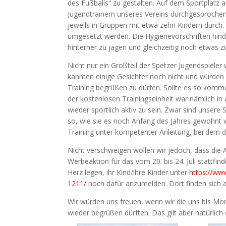
des Fußballs“ zu gestalten. Auf dem Sportplat
Jugendtrainern unseres Vereins durchgesprochen
jeweils in Gruppen mit etwa zehn Kindern durch
umgesetzt werden. Die Hygienevorschriften hinde
hinterher zu jagen und gleichzeitig noch etwas z
Nicht nur ein Großteil der Spetzer Jugendspieler
kannten einige Gesichter noch nicht und würden 
Training begrüßen zu dürfen. Sollte es so komme
der kostenlosen Trainingseinheit war nämlich in 
wieder sportlich aktiv zu sein. Zwar sind unsere
so, wie sie es noch Anfang des Jahres gewohnt w
Training unter kompetenter Anleitung, bei dem d
Nicht verschweigen wollen wir jedoch, dass die A
Werbeaktion für das vom 20. bis 24. Juli stattf
Herz legen, ihr Kind/ihre Kinder unter
https://ww
1211/
noch dafür anzumelden. Dort finden sich a
Wir würden uns freuen, wenn wir die uns bis M
wieder begrüßen dürften. Das gilt aber natürlich