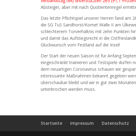
Verbandstag teil) unterstützten 265 (91,1 Proze
Absteiger, aber mit nach Quotientenregel ermitt
Das letzte Pflichtspiel unserer Herren fand am
die SG TuS Sandhorst/Komet Walle II am Ülkeweg
schlechterem Torverhältnis mit zehn Punkten hin
und damit das Aufstiegsrecht in die Ostfriesla
Glückwunsch vom Festland auf die Insel!
Der Start der neuen Saison ist für Anfang Sept
eingeschränkt trainieren und Testspiele dürfen
dem neuartigen Coronavirus schauen wir gespann
interessante Maßnahmen bekannt gegeben werden
überschaubar bleibt und wir in gut zwei Monaten 
unterbrochen werden muss.
Startseite
Impressum
Datenschutz