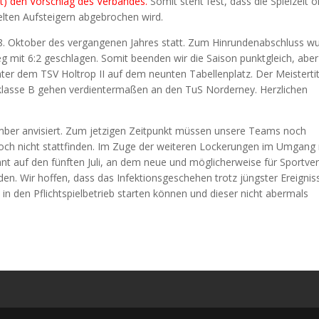
nt) den Vorschlag des Verbandes.
Somit steht fest, dass die Spielzeit 
elten Aufsteigern abgebrochen wird.
 28. Oktober des vergangenen Jahres statt. Zum Hinrundenabschluss w
 mit 6:2 geschlagen. Somit beenden wir die Saison punktgleich, aber
ter dem TSV Holtrop II auf dem neunten Tabellenplatz. Der Meistertit
ndklasse B gehen verdientermaßen an den TuS Norderney. Herzlichen
ember anvisiert. Zum jetzigen Zeitpunkt müssen unsere Teams noch
 noch nicht stattfinden. Im Zuge der weiteren Lockerungen im Umgang
t auf den fünften Juli, an dem neue und möglicherweise für Sportve
. Wir hoffen, dass das Infektionsgeschehen trotz jüngster Ereignis
in den Pflichtspielbetrieb starten können und dieser nicht abermals