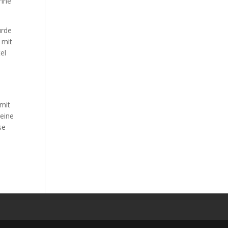
ohne
urde
 mit
el
 mit
reine
se