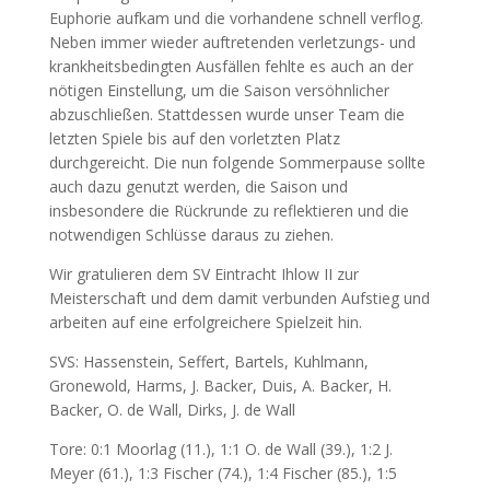
Euphorie aufkam und die vorhandene schnell verflog.
Neben immer wieder auftretenden verletzungs- und
krankheitsbedingten Ausfällen fehlte es auch an der
nötigen Einstellung, um die Saison versöhnlicher
abzuschließen. Stattdessen wurde unser Team die
letzten Spiele bis auf den vorletzten Platz
durchgereicht. Die nun folgende Sommerpause sollte
auch dazu genutzt werden, die Saison und
insbesondere die Rückrunde zu reflektieren und die
notwendigen Schlüsse daraus zu ziehen.
Wir gratulieren dem SV Eintracht Ihlow II zur
Meisterschaft und dem damit verbunden Aufstieg und
arbeiten auf eine erfolgreichere Spielzeit hin.
SVS: Hassenstein, Seffert, Bartels, Kuhlmann,
Gronewold, Harms, J. Backer, Duis, A. Backer, H.
Backer, O. de Wall, Dirks, J. de Wall
Tore: 0:1 Moorlag (11.), 1:1 O. de Wall (39.), 1:2 J.
Meyer (61.), 1:3 Fischer (74.), 1:4 Fischer (85.), 1:5