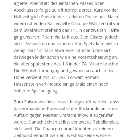
agierte. Aber statt des einfachen Passes oder
Abschlusses folgte zu oft Kompliziertes. Kurz vor der
Halbzeit glich Spetz in der stärksten Phase aus. Nach
einem ruhenden Ball erzielte Okko de Wall zentral vor
dem Strafraum stehend das 1:1. In der zweiten Hälfte
ging unserem Team die Luft aus. Den Gästen jedoch
nicht. Sie wollten und konnten. Von Spetz kam viel zu
wenig. Das 1:2 nach etwa einer Stunde fühlte sich
deswegen leider schon wie eine Vorentscheidung an,
die aber spätestens das 1:3 in der 74. Minute brachte.
Die SG blieb torhungrig und gewann so auch in der
Höhe verdient mit 5:1. SVS-Torwart Roman
Hassenstein verhinderte einige Male einen noch
höheren Spielausgang.
Zum Saisonabschluss muss festgestellt werden, dass
das vorhandene Potenzial in der Rückrunde nur zum
Auftakt gegen Meister Eintracht Ihlow II abgerufen
wurde. Danach schien selbst der zweite Tabellenplatz
nicht weit. Die Chancen darauf konnten zu keinem
Zeitpunkt genutzt werden, weshalb keine weitere