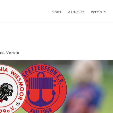
Start
Aktuelles
Verein
nd
,
Verein